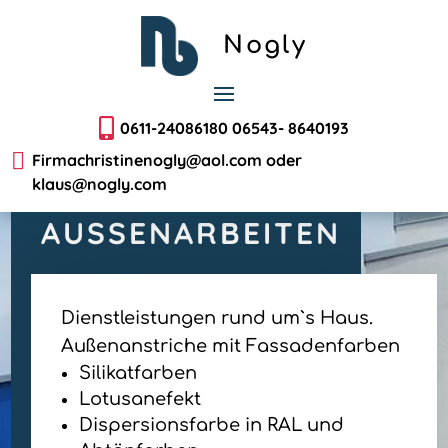
Klaus Nogly
Klaus Nogly
Nogly

0611-24086180 06543- 8640193

Firmachristinenogly@aol.com oder
klaus@nogly.com
AUSSENARBEITEN
Dienstleistungen rund um`s Haus.
Außenanstriche mit Fassadenfarben
Silikatfarben
Lotusanefekt
Dispersionsfarbe in RAL und